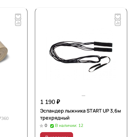
1 190 ₽
Эспандер лыжника START UP 3,6м
трехрядный
7360
0
В наличии: 12