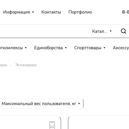
8-
Информация
Контакты
Портфолио
Каталог
рткомлексы
Единоборства
Спорттовары
Аксесс
–
вары
Эспандеры
Максимальный вес пользователя, кг