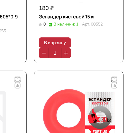
180 ₽
 605*0,9
Эспандер кистевой 15 кг
0
В наличии: 1
Арт.
00552
055
В корзину