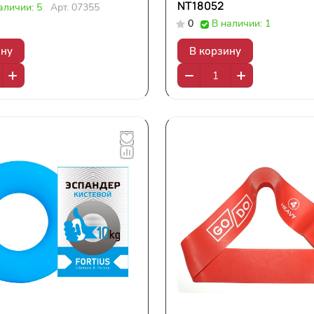
NT18052
аличии: 5
Арт.
07355
0
В наличии: 1
ину
В корзину