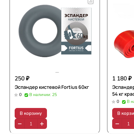
250 ₽
1 180 ₽
Эспандер кистевой Fortius 60кг
Эспандер
54 кг кр
0
В наличии: 25
0
В н
В корзину
В корз