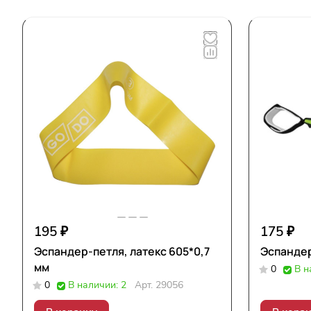
195 ₽
175 ₽
Эспандер-петля, латекс 605*0,7
Эспандер
мм
0
В н
0
В наличии: 2
Арт.
29056