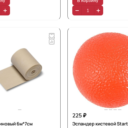
ину
В корзину
225 ₽
Жгут резиновый 6м*7см
Эспандер кистевой Start