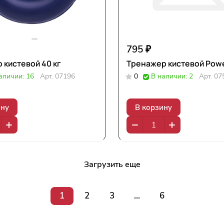
795 ₽
 кистевой 40 кг
Тренажер кистевой Power
аличии: 16
Арт.
07196
0
В наличии: 2
Арт.
07
ину
В корзину
Загрузить еще
1
2
3
...
6