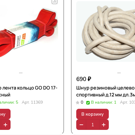
690 ₽
 лента кольцо GO DO 17-
Шнур резиновый целево
асный
спортивный д.12 мм дл.3
аличии: 5
Арт.
11369
0
В наличии: 1
Арт.
10
ину
В корзину