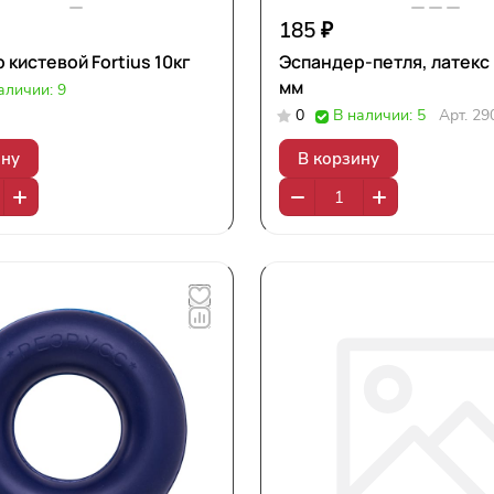
185 ₽
 кистевой Fortius 10кг
Эспандер-петля, латекс
мм
аличии: 9
0
В наличии: 5
Арт.
29
ину
В корзину