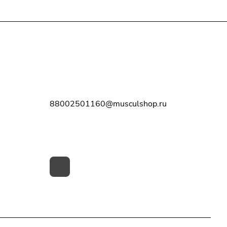
Контакты
8-800-250-11-60
88002501160@musculshop.ru
г. Рязань, Первомайский пр-т, д. 7,
офис 8, 2 этаж