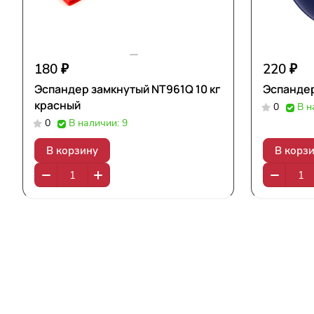
180 ₽
220 ₽
Эспандер замкнутый NT961Q 10 кг
Эспандер
красный
0
В н
0
В наличии: 9
В корзину
В корз