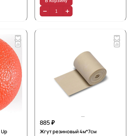
В корзину
885 ₽
 Up
Жгут резиновый 4м*7см