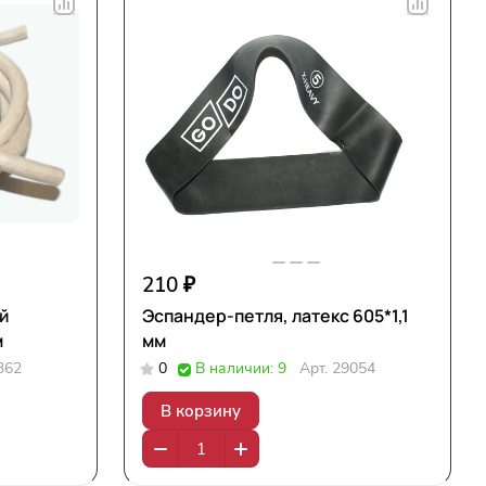
210 ₽
й
Эспандер-петля, латекс 605*1,1
м
мм
362
0
В наличии: 9
Арт.
29054
В корзину