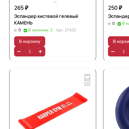
265 ₽
250 ₽
Эспандер кистевой гелевый
Эспандер
КАМЕНЬ
0
В н
0
В наличии: 2
Арт.
27432
В корзину
В корз