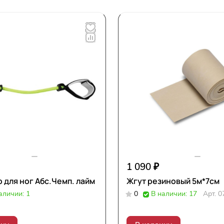
1 090 ₽
 для ног Абс.Чемп. лайм
Жгут резиновый 5м*7см
аличии: 1
0
В наличии: 17
Арт.
0