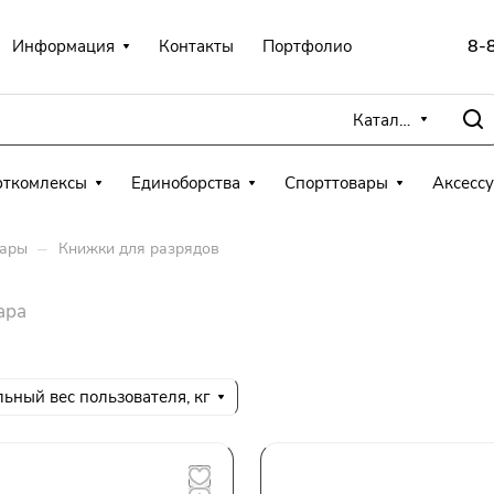
8-
Информация
Контакты
Портфолио
Каталог
рткомлексы
Единоборства
Спорттовары
Аксесс
–
вары
Книжки для разрядов
ара
ьный вес пользователя, кг