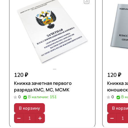
120 ₽
120 ₽
Книжка зачетная первого
Книжка за
разряда КМС, МС, МСМК
юношеск
0
В наличии: 151
0
В н
В корзину
В корз