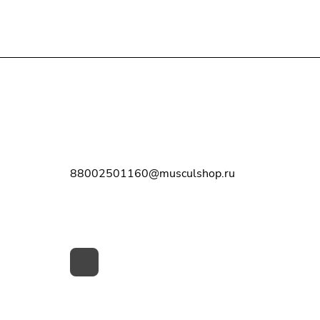
Контакты
8-800-250-11-60
88002501160@musculshop.ru
г. Рязань, Первомайский пр-т, д. 7,
офис 8, 2 этаж