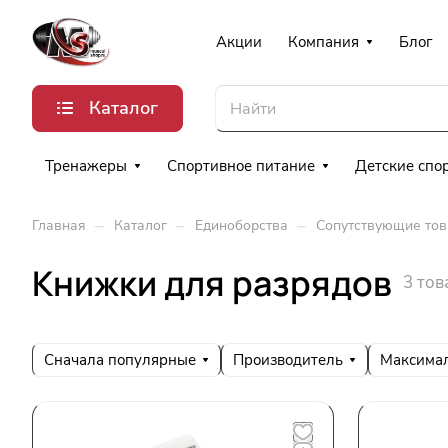
Акции
Компания
Блог
Каталог
Тренажеры
Спортивное питание
Детские спо
–
–
–
Главная
Каталог
Единоборства
Сопутствующие то
Книжки для разрядов
3 тов
Сначала популярные
Производитель
Максимал