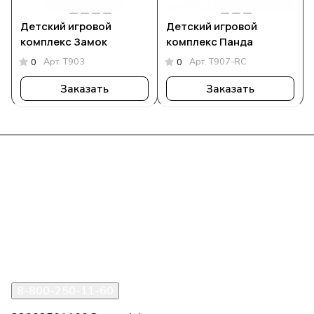
Детский игровой
Детский игровой
комплекс Замок
комплекс Панда
Арт.
Т903
Арт.
Т907-RC
0
0
Заказать
Заказать
Интернет-магазин
Компания
Информация
Помощь
8-800-250-11-60