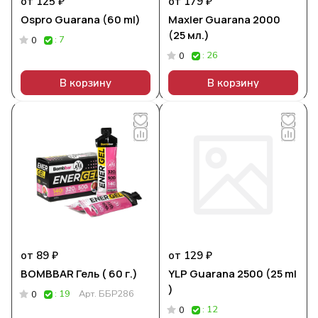
от 125 ₽
от 179 ₽
Ospro Guarana (60 ml)
Maxler Guarana 2000
(25 мл.)
: 7
0
: 26
0
В корзину
В корзину
от 89 ₽
от 129 ₽
BOMBBAR Гель ( 60 г.)
YLP Guarana 2500 (25 ml
)
: 19
Арт.
ББР286
0
: 12
0