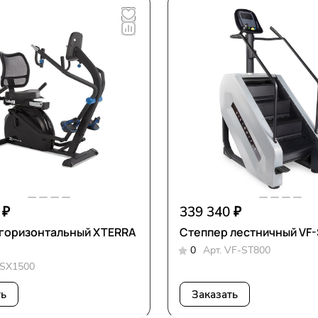
 ₽
339 340 ₽
горизонтальный XTERRA
Степпер лестничный VF
0
Арт.
VF-ST800
SX1500
ть
Заказать