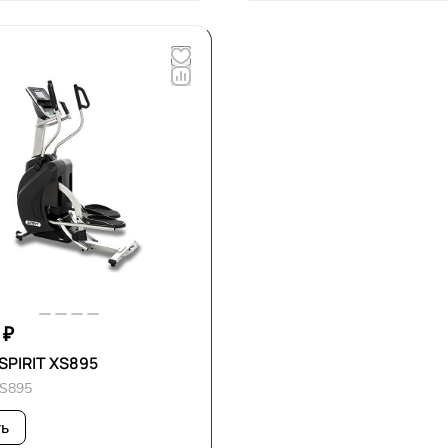
 ₽
SPIRIT XS895
S895
ть