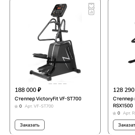
188 000 ₽
128 290
Степпер VictoryFit VF-ST700
Степпер 
RSX1500
0
Арт.
VF-ST700
0
Арт.
R
Заказать
Заказа