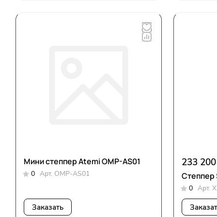
Мини степпер Atemi OMP-AS01
233 200
0
Арт.
OMP-AS01
Степпер 
0
Арт.
X
Заказать
Заказа