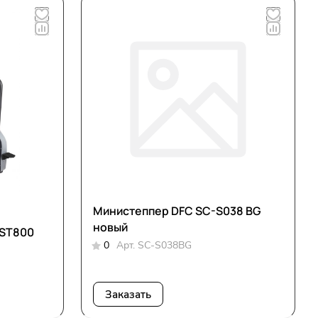
Министеппер DFC SC-S038 BG
новый
-ST800
0
Арт.
SC-S038BG
Заказать