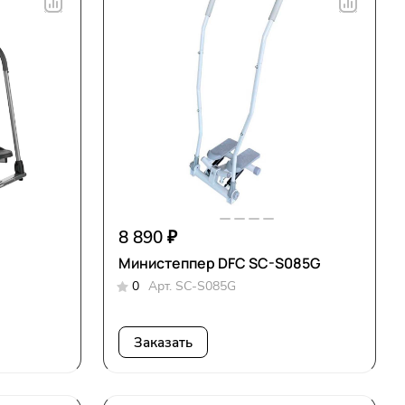
8 890 ₽
Министеппер DFC SC-S085G
0
Арт.
SC-S085G
Заказать