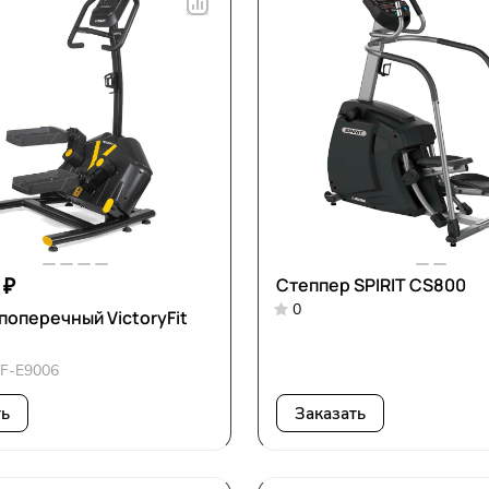
 ₽
Степпер SPIRIT CS800
0
поперечный VictoryFit
6
F-E9006
ть
Заказать