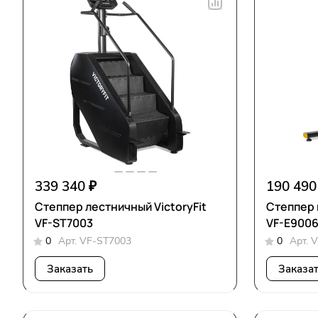
339 340 ₽
190 490
Степпер лестничный VictoryFit
Степпер 
VF-ST7003
VF-E900
0
Арт.
VF-ST7003
0
Арт.
V
Заказать
Заказа