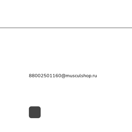
Контакты
8-800-250-11-60
88002501160@musculshop.ru
г. Рязань, Первомайский пр-т, д. 7,
офис 8, 2 этаж