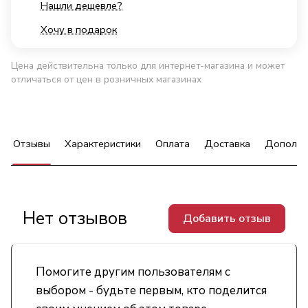
Нашли дешевле?
Хочу в подарок
Цена действительна только для интернет-магазина и может
отличаться от цен в розничных магазинах
Отзывы
Характеристики
Оплата
Доставка
Дополни
Нет отзывов
Добавить отзыв
Помогите другим пользователям с
выбором - будьте первым, кто поделится