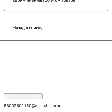
своим мнением об этом товаре
Назад к списку
Интернет-магазин
Компания
Информация
Помощь
8-800-250-11-60
88002501160@musculshop.ru