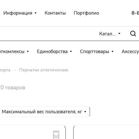
8-
Информация
Контакты
Портфолио
Каталог
рткомлексы
Единоборства
Спорттовары
Аксесс
–
порта
Перчатки атлетические
20 товаров
Максимальный вес пользователя, кг