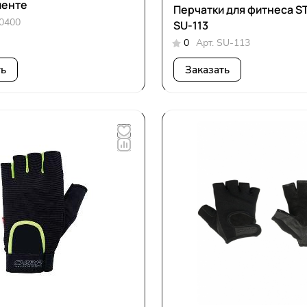
менте
Перчатки для фитнеса S
0400
SU-113
0
Арт.
SU-113
ть
Заказать