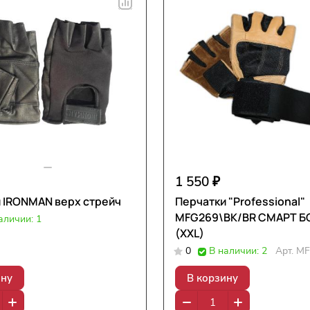
1 550 ₽
 IRONMAN верх стрейч
Перчатки "Professional"
MFG269\BK/BR СМАРТ БОДИ
аличии: 1
(XXL)
0
В наличии: 2
Арт.
MF
ину
В корзину