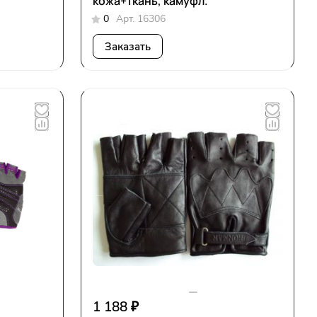
кожа+ткань, камуфл.
0
Арт.
16306
Заказать
1 188 ₽