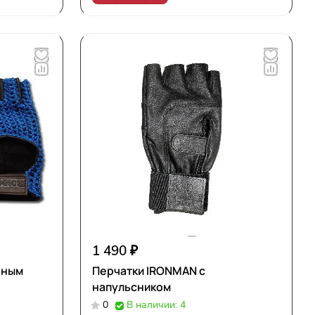
1 490 ₽
аным
Перчатки IRONMAN с
напульсником
0
В наличии: 4