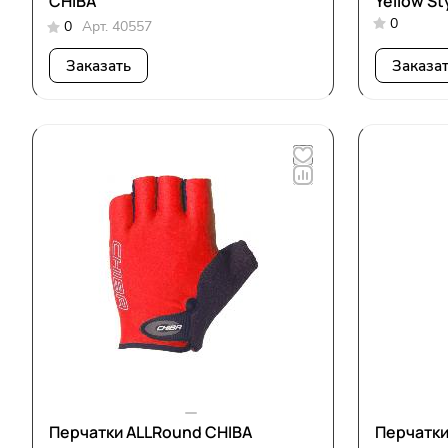
CHIBA
Yellow St
0
0
Арт.
40557
Заказать
Заказа
Перчатки ALLRound CHIBA
Перчатки