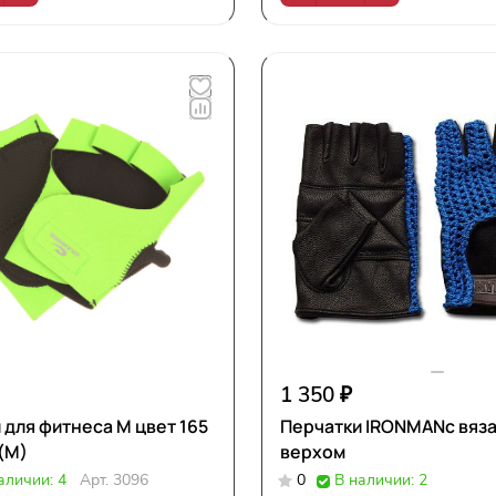
1 350 ₽
 для фитнеса M цвет 165
Перчатки IRONMANс вяз
 (M)
верхом
аличии: 4
Арт.
3096
0
В наличии: 2