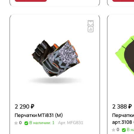
2 290 ₽
2 388 ₽
Перчатки MTi831 (M)
Перчатки
арт.3108
0
В наличии: 1
Арт.
MFG831
0
В н