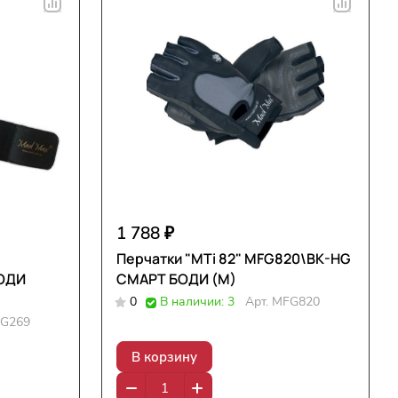
1 788 ₽
Перчатки "MTi 82" MFG820\BK-HG
СМАРТ БОДИ (M)
0
В наличии: 3
Арт.
MFG820
G269
В корзину