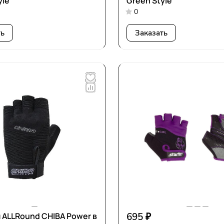
yle
Green Style
0
ть
Заказать
 ALLRound CHIBA Power в
695 ₽