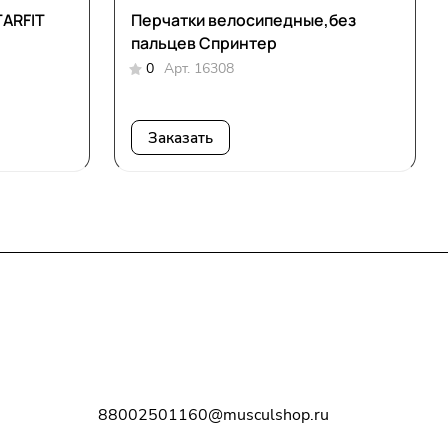
TARFIT
Перчатки велосипедные,без
пальцев Спринтер
0
Арт.
16308
Заказать
Контакты
8-800-250-11-60
88002501160@musculshop.ru