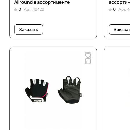
Allround в ассортименте
ассорти
0
Арт.
40420
0
Арт.
4
Заказать
Заказа