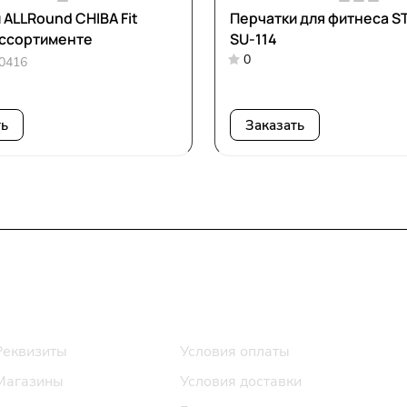
 ALLRound CHIBA Fit
Перчатки для фитнеса S
16 в ассортименте
SU-114
0
0416
ть
Заказать
Информация
Помощь
Реквизиты
Условия оплаты
Магазины
Условия доставки