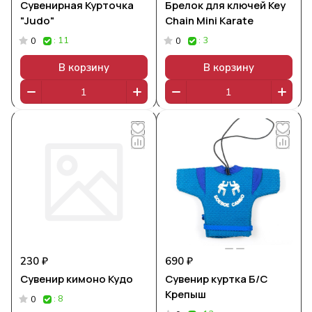
Сувенирная Курточка
Брелок для ключей Key
"Judo"
Chain Mini Karate
: 11
: 3
0
0
В корзину
В корзину
230 ₽
690 ₽
Сувенир кимоно Кудо
Сувенир куртка Б/С
Крепыш
: 8
0