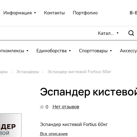
8-
Информация
Контакты
Портфолио
Каталог
рткомлексы
Единоборства
Спорттовары
Аксесс
–
–
вары
Эспандеры
Эспандер кистевой Fortius 60кг
Эспандер кистевой
Нет отзывов
0
Эспандер кистевой Fortius 60кг
Все описание