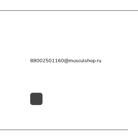
Контакты
8-800-250-11-60
88002501160@musculshop.ru
г. Рязань, Первомайский пр-т, д. 7,
офис 8, 2 этаж