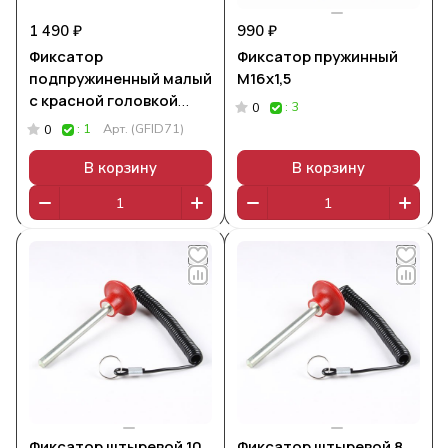
1 490 ₽
990 ₽
Фиксатор
Фиксатор пружинный
подпружиненный малый
М16х1,5
с красной головкой
: 3
0
(GFID71)
: 1
Арт.
(GFID71)
0
В корзину
В корзину
Фиксатор штыревой 10
Фиксатор штыревой 8