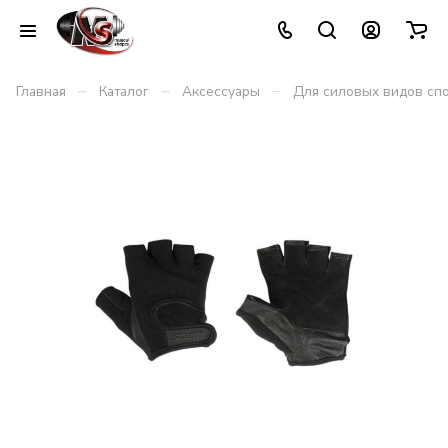
–
–
–
Главная
Каталог
Аксессуары
Для силовых видов сп