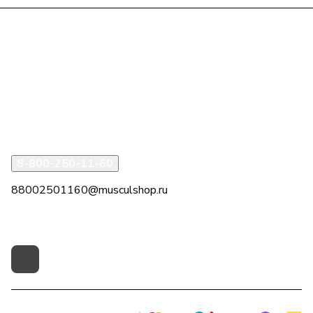
Интернет-магазин
Компания
Информация
Помощь
8-800-250-11-60
88002501160@musculshop.ru
г. Рязань, Первомайский пр-т, д. 7, офис 8, 2 этаж