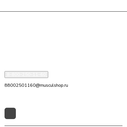
Интернет-магазин
Компания
Информация
Помощь
8-800-250-11-60
88002501160@musculshop.ru
г. Рязань, Первомайский пр-т, д. 7, офис 8, 2 этаж