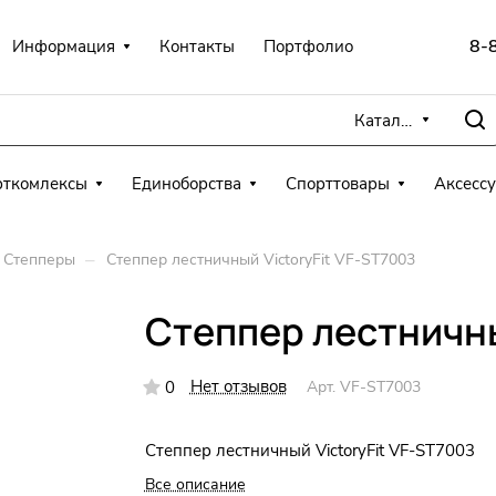
8-
Информация
Контакты
Портфолио
Каталог
рткомлексы
Единоборства
Спорттовары
Аксесс
–
Степперы
Степпер лестничный VictoryFit VF-ST7003
Степпер лестничны
Нет отзывов
0
Арт.
VF-ST7003
Степпер лестничный VictoryFit VF-ST7003
Все описание