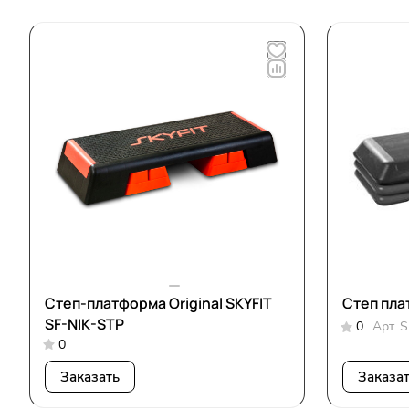
Степ-платформа Original SKYFIT
Степ пла
SF-NIK-STP
0
Арт.
S
0
Заказать
Заказа