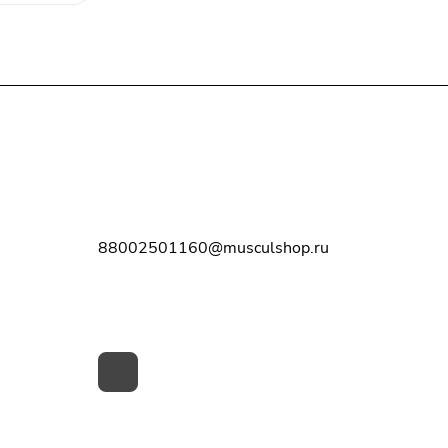
Контакты
8-800-250-11-60
88002501160@musculshop.ru
г. Рязань, Первомайский пр-т, д. 7,
офис 8, 2 этаж