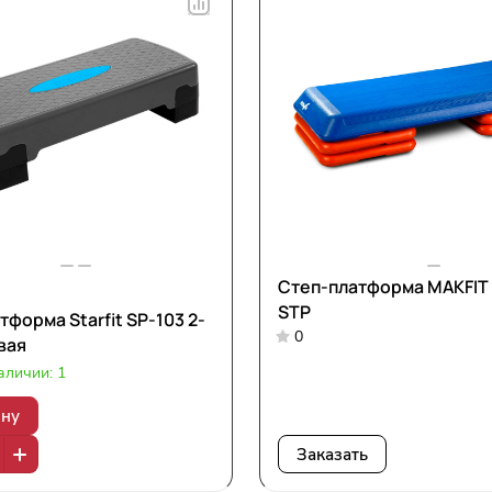
Степ-платформа MAKFIT 
STP
тформа Starfit SP-103 2-
0
вая
аличии: 1
ину
Заказать