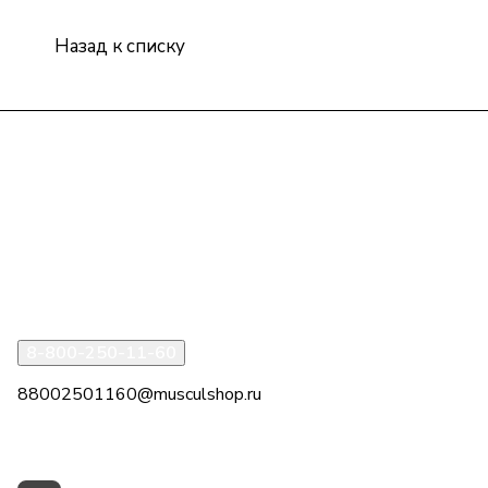
Назад к списку
Интернет-магазин
Компания
Информация
Помощь
8-800-250-11-60
88002501160@musculshop.ru
г. Рязань, Первомайский пр-т, д. 7, офис 8, 2 этаж