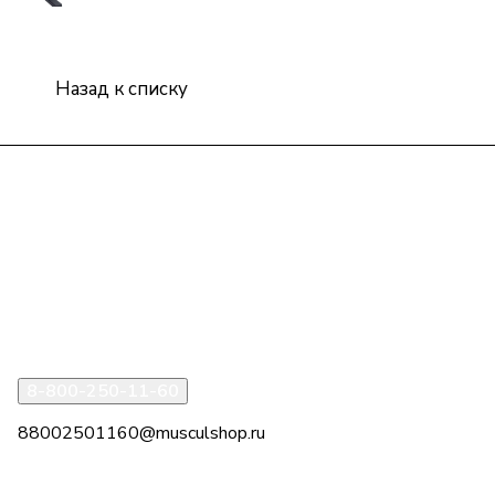
Назад к списку
Интернет-магазин
Компания
Информация
Помощь
8-800-250-11-60
88002501160@musculshop.ru
г. Рязань, Первомайский пр-т, д. 7, офис 8, 2 этаж