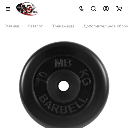
–
–
–
Главная
Каталог
Тренажеры
Дополнительное обор