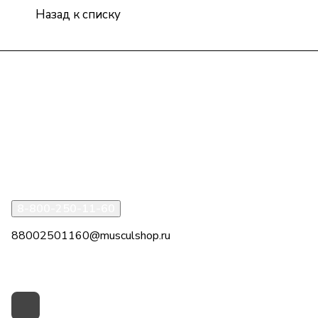
Назад к списку
Интернет-магазин
Компания
Информация
Помощь
8-800-250-11-60
88002501160@musculshop.ru
г. Рязань, Первомайский пр-т, д. 7, офис 8, 2 этаж