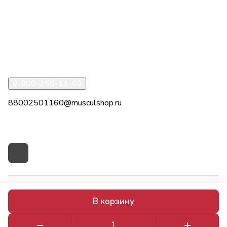
Компания
Информация
Помощь
8-800-250-11-60
88002501160@musculshop.ru
г. Рязань, Первомайский пр-т, д. 7, офис 8, 2 этаж
© 2026 МускулШоп
В корзину
Конфиденциальность
Оферта