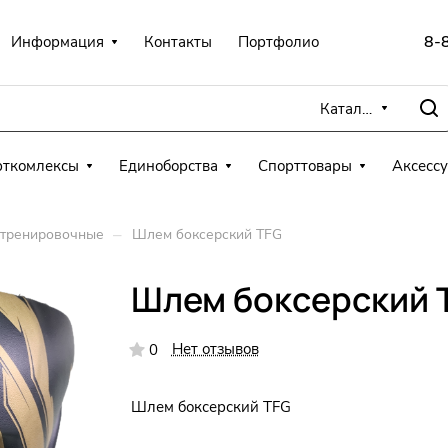
8-
Информация
Контакты
Портфолио
Каталог
рткомлексы
Единоборства
Спорттовары
Аксесс
–
тренировочные
Шлем боксерский TFG
Шлем боксерский 
Нет отзывов
0
Шлем боксерский TFG