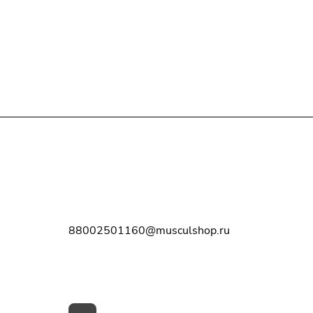
Контакты
8-800-250-11-60
88002501160@musculshop.ru
г. Рязань, Первомайский пр-т, д. 7,
офис 8, 2 этаж