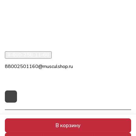
Компания
Информация
Помощь
8-800-250-11-60
88002501160@musculshop.ru
г. Рязань, Первомайский пр-т, д. 7, офис 8, 2 этаж
© 2026 МускулШоп
В корзину