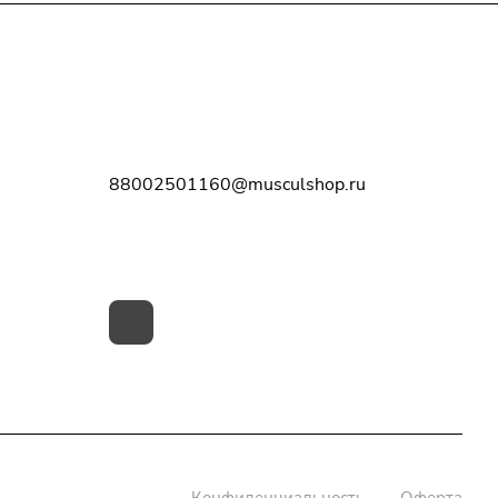
Контакты
8-800-250-11-60
88002501160@musculshop.ru
г. Рязань, Первомайский пр-т, д. 7,
офис 8, 2 этаж