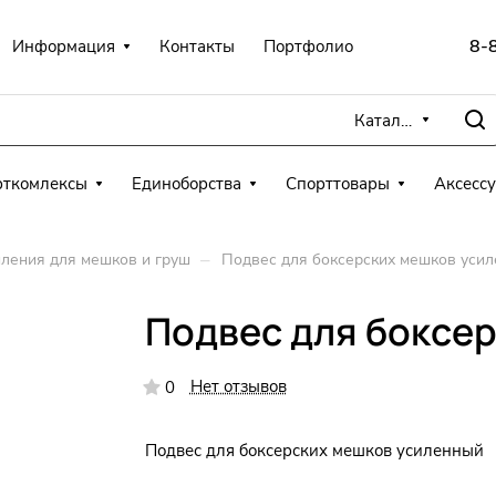
8-
Информация
Контакты
Портфолио
Каталог
рткомлексы
Единоборства
Спорттовары
Аксесс
–
ления для мешков и груш
Подвес для боксерских мешков уси
Подвес для боксе
Нет отзывов
0
Подвес для боксерских мешков усиленный