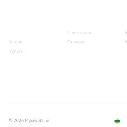
Интернет-магазин
Компания
Каталог
О компании
Акции
Отзывы
Услуги
© 2026 МускулШоп