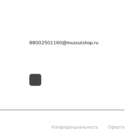
Контакты
8-800-250-11-60
88002501160@musculshop.ru
г. Рязань, Первомайский пр-т, д. 7,
офис 8, 2 этаж
Конфиденциальность
Оферта