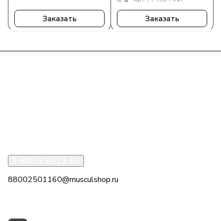
Заказать
Заказать
Интернет-магазин
Компания
Информация
Помощь
8-800-250-11-60
88002501160@musculshop.ru
г. Рязань, Первомайский пр-т, д. 7, офис 8, 2 этаж