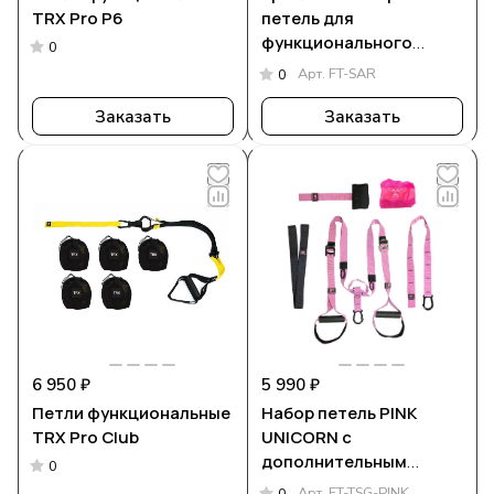
TRX Pro P6
петель для
функционального
0
тренинга
Арт.
FT-SAR
0
Заказать
Заказать
6 950 ₽
5 990 ₽
Петли функциональные
Набор петель PINK
TRX Pro Club
UNICORN с
дополнительным
0
карабином
Арт.
FT-TSG-PINK
0