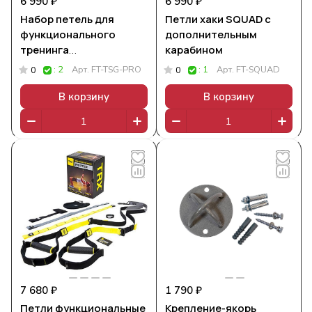
6 990 ₽
6 990 ₽
Набор петель для
Петли хаки SQUAD с
функционального
дополнительным
тренинга
карабином
профессиональный
: 2
Арт.
FT-TSG-PRO
: 1
Арт.
FT-SQUAD
0
0
В корзину
В корзину
7 680 ₽
1 790 ₽
Петли функциональные
Крепление-якорь