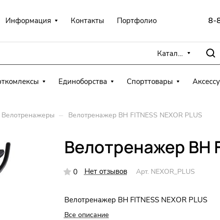
8-
Информация
Контакты
Портфолио
Каталог
рткомлексы
Единоборства
Спорттовары
Аксесс
–
Велотренажеры
Велотренажер BH FITNESS NEXOR PLUS
Велотренажер BH 
Нет отзывов
0
Арт.
NEXOR_PLUS
Велотренажер BH FITNESS NEXOR PLUS
Все описание