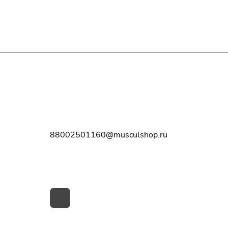
Контакты
8-800-250-11-60
88002501160@musculshop.ru
г. Рязань, Первомайский пр-т, д. 7,
офис 8, 2 этаж