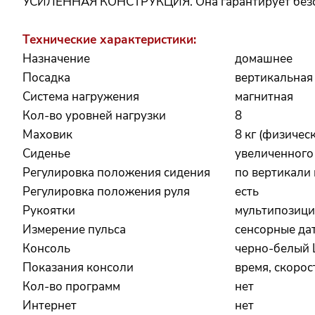
УСИЛЕННАЯ КОНСТРУКЦИЯ. Она гарантирует безопа
Технические характеристики:
Назначение
домашнее
Посадка
вертикальная
Система нагружения
магнитная
Кол-во уровней нагрузки
8
Маховик
8 кг (физичес
Сиденье
увеличенного
Регулировка положения сидения
по вертикали 
Регулировка положения руля
есть
Рукоятки
мультипозици
Измерение пульса
сенсорные да
Консоль
черно-белый 
Показания консоли
время, скорос
Кол-во программ
нет
Интернет
нет