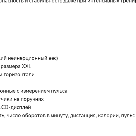
сность и стабильность даже при интенсивных трени
кий неинерционный вес)
 размера XXL
и горизонтали
онные с измерением пульса
тчики на поручнях
LCD-дисплей
ть, число оборотов в минуту, дистанция, калории, пульс