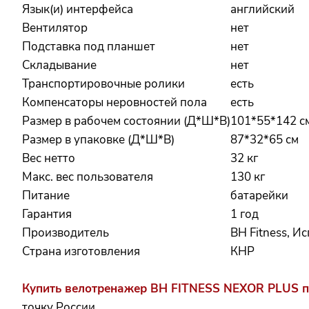
Язык(и) интерфейса
английский
Вентилятор
нет
Подставка под планшет
нет
Складывание
нет
Транспортировочные ролики
есть
Компенсаторы неровностей пола
есть
Размер в рабочем состоянии (Д*Ш*В)
101*55*142 с
Размер в упаковке (Д*Ш*В)
87*32*65 см
Вес нетто
32 кг
Макс. вес пользователя
130 кг
Питание
батарейки
Гарантия
1 год
Производитель
BH Fitness, И
Страна изготовления
КНР
Купить велотренажер BH FITNESS NEXOR PLUS
п
точку России.