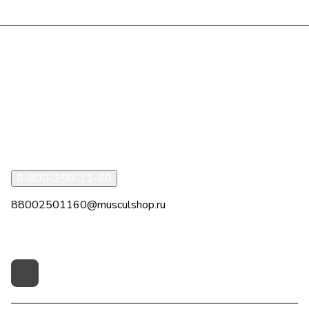
Интернет-магазин
Компания
Информация
Помощь
8-800-250-11-60
88002501160@musculshop.ru
г. Рязань, Первомайский пр-т, д. 7, офис 8, 2 этаж