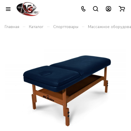
–
–
–
Главная
Каталог
Спорттовары
Массажное оборудов