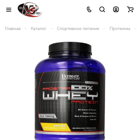
–
–
–
–
Главная
Каталог
Спортивное питание
Протеины