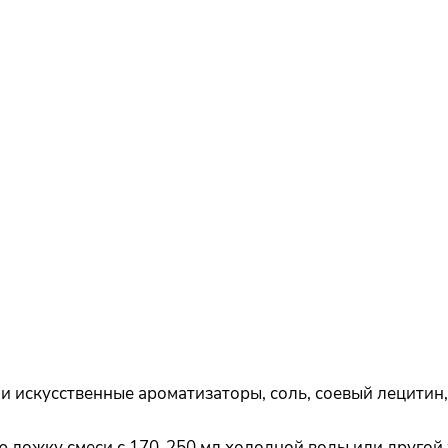
 искусственные ароматизаторы, соль, соевый лецитин,
ю ложку смеси с 170-250 мл холодной воды или другой