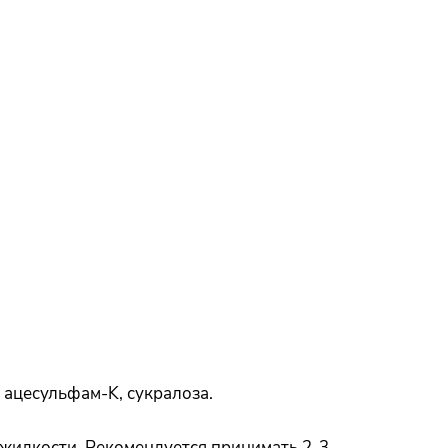
 ацесульфам-K, сукралоза.
 жидкости. Рекомендуется принимать 2-3