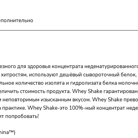
полнительно
езного для здоровья концентрата неденатурированного
хитростям, используют дешёвый сывороточный белок, 
льное количество изолята и гидролизата белка молочно
увеличить стоимость продукта. Whey Shake гарантирова
воим неповторимым изысканным вкусом. Whey Shake пре
 на практике. Whey Shake-это 100%-ный концентрат нед
ит попробовать!
mina™)