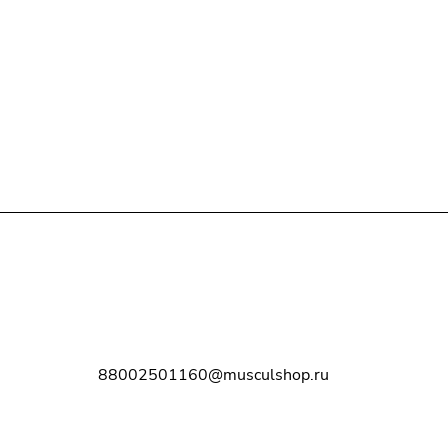
Контакты
8-800-250-11-60
88002501160@musculshop.ru
г. Рязань, Первомайский пр-т, д. 7,
офис 8, 2 этаж