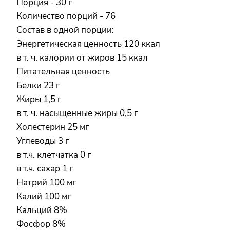
Порция - 30 г
Количество порций - 76
Состав в одной порции:
Энергетическая ценность 120 ккал
в т. ч. калории от жиров 15 ккал
Питательная ценность
Белки 23 г
Жиры 1,5 г
в т. ч. насыщенные жиры 0,5 г
Холестерин 25 мг
Углеводы 3 г
в т.ч. клетчатка 0 г
в т.ч. сахар 1 г
Натрий 100 мг
Калий 100 мг
Кальций 8%
Фосфор 8%