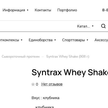
8-
Информация
Контакты
Портфолио
Каталог
рткомлексы
Единоборства
Спорттовары
Аксесс
–
Сывороточный протеин
Syntrax Whey Shake (908 г.)
Syntrax Whey Shake
Нет отзывов
0
Вкус :
клубника
клубника