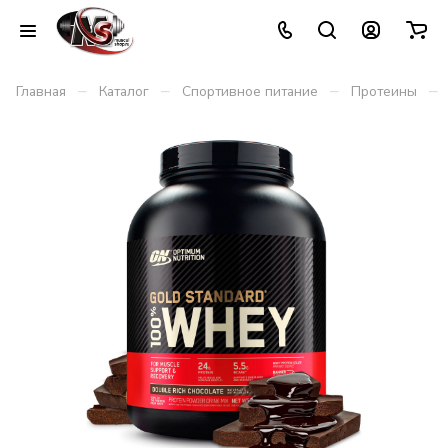
–
–
–
–
Главная
Каталог
Спортивное питание
Протеины