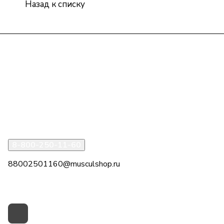
Назад к списку
Интернет-магазин
Компания
Информация
Помощь
8-800-250-11-60
88002501160@musculshop.ru
г. Рязань, Первомайский пр-т, д. 7, офис 8, 2 этаж