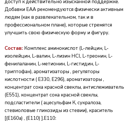
доступ к действительно изысканной поддержке.
Добавки EAA рекомендуются физически активным
людям (как в развлекательном, так и в
профессиональном плане), которые стремятся
улучшить свою физическую форму и фигуру.
Состав:
Комплекс аминокислот (L-лейцин, L-
изолейцин, L-валин, L-лизин HCl, L-треонин, L-
фенилаланин, L-метионин, L-гистидин, L-
триптофан), ароматизаторы , регуляторы
кислотности ( Е330, Е296), ароматизаторы ,
концентрат сока красной свеклы, антислеживатель
(Е551), концентрат сока красной свеклы,
подсластители ( ацесульфам К, сукралоза,
стевиоловые гликозиды из стевии), краситель
[(E160a) , (E110) ].E110: