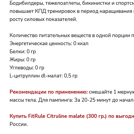
Бодибилдеры, тяжелоатлеты, бикинистки и спортс
повышает КПД тренировок в период наращивания м
росту силовых показателей.
Количество питательных веществ в одной порции про
Энергетическая ценность: 0 ккал
Белки: 0 гр
Жиры: 0 гр
Углеводы: 0 гр
L-цитруллин dl-малат: 0,5 гр
Рекомендации по применению:
смешайте 1 мерную 
массы тела. Для пампинга: За 20-25 минут до нача
Купить FitRule Citruline malate (300 гр.) по выг
России.