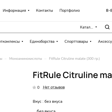
8-
Информация
Контакты
Портфолио
Каталог
рткомлексы
Единоборства
Спорттовары
Аксесс
–
–
ты
Моноаминокислоты
FitRule Citruline malate (300 гр.)
FitRule Citruline ma
Нет отзывов
0
Вкус :
без вкуса
без вкуса