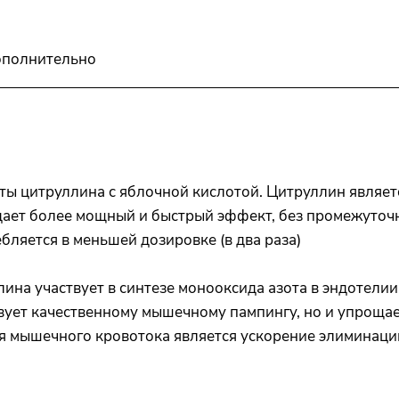
полнительно
лоты цитруллина с яблочной кислотой. Цитруллин явля
а дает более мощный и быстрый эффект, без промежуто
бляется в меньшей дозировке (в два раза)
ина участвует в синтезе монооксида азота в эндотели
вует качественному мышечному пампингу, но и упроща
я мышечного кровотока является ускорение элиминации