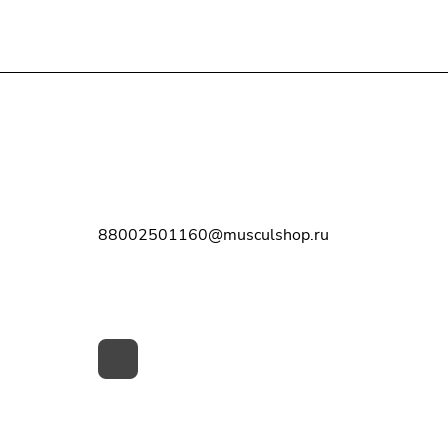
Контакты
8-800-250-11-60
88002501160@musculshop.ru
г. Рязань, Первомайский пр-т, д. 7,
офис 8, 2 этаж