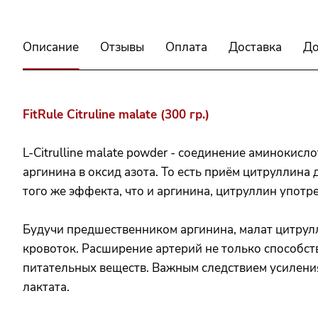
Описание
Отзывы
Оплата
Доставка
До
FitRule Citruline malate (300 гр.)
L-Citrulline malate powder - соединение аминокис
аргинина в оксид азота. То есть приём цитруллин
того же эффекта, что и аргинина, цитруллин употре
Будучи предшественником аргинина, малат цитрулл
кровоток. Расширение артерий не только способст
питательных веществ. Важным следствием усилени
лактата.