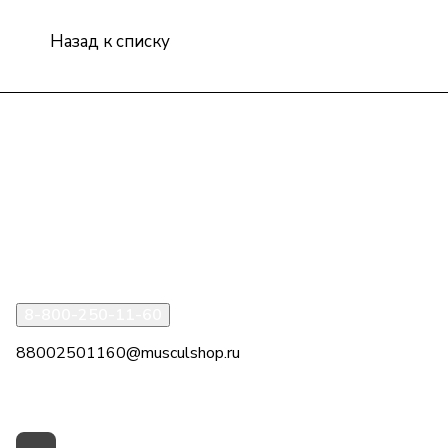
Назад к списку
Интернет-магазин
Компания
Информация
Помощь
8-800-250-11-60
88002501160@musculshop.ru
г. Рязань, Первомайский пр-т, д. 7, офис 8, 2 этаж