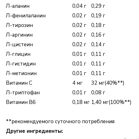
Л-аланин
0,04 г
0,29 г
Л-фенилаланин
0,02 г
0,19 г
Л-тирозин
0,02 г
0,18 г
Л-аргинин
0,02 г
0,16 г
Л-цистеин
0,02 г
0,14 г
Л-глицин
0,01 г
0,11 г
Л-гистидин
0,01 г
0,11 г
Л-метионин
0,01 г
0,11 г
Витамин С
4 мг
32 мг(40%**)
Л-триптофан
0,01 г
0,08 г
Витамин B6
0,18 мг
1,40 мг(100%**)
**рекомендуемого суточного потребления
Другие ингредиенты: