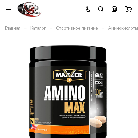
–
–
–
Главная
Каталог
Спортивное питание
Аминокислоты