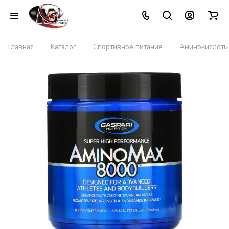
–
–
–
Главная
Каталог
Спортивное питание
Аминокислоты