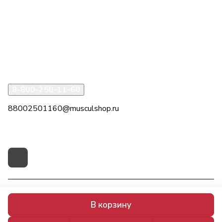
Компания
Информация
Помощь
8-800-250-11-60
88002501160@musculshop.ru
г. Рязань, Первомайский пр-т, д. 7, офис 8, 2 этаж
© 2026 МускулШоп
В корзину