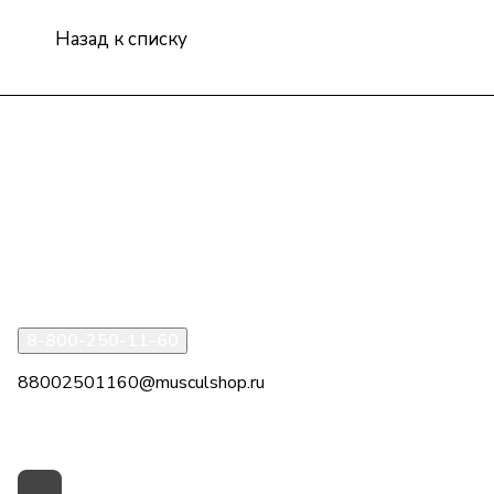
Назад к списку
Интернет-магазин
Компания
Информация
Помощь
8-800-250-11-60
88002501160@musculshop.ru
г. Рязань, Первомайский пр-т, д. 7, офис 8, 2 этаж