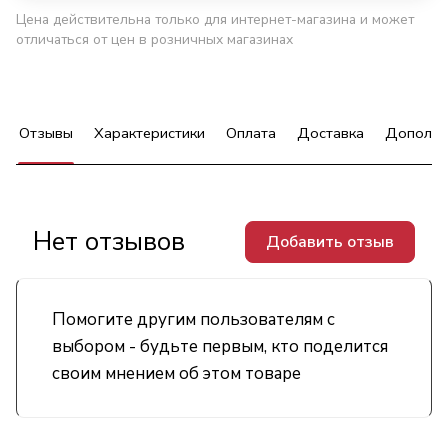
Цена действительна только для интернет-магазина и может
отличаться от цен в розничных магазинах
Отзывы
Характеристики
Оплата
Доставка
Дополни
Нет отзывов
Добавить отзыв
Помогите другим пользователям с
выбором - будьте первым, кто поделится
своим мнением об этом товаре