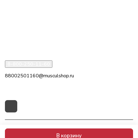
Интернет-магазин
Компания
Информация
Помощь
8-800-250-11-60
88002501160@musculshop.ru
г. Рязань, Первомайский пр-т, д. 7, офис 8, 2 этаж
© 2026 МускулШоп
В корзину